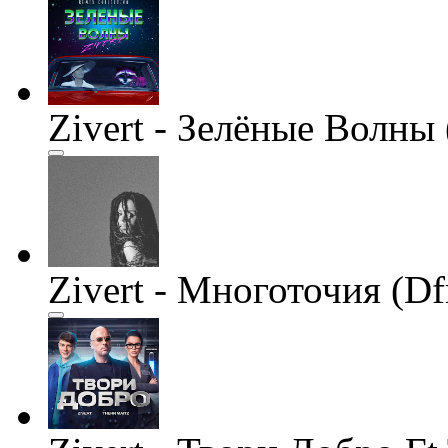
Zivert - Зелёные Волны 
Zivert - Многоточия (D